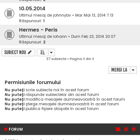
10.05.2014
Ultimul mesaj de
johnnybv
«
Mar Mai 13, 2014 7:13
Răspunsuri:
1
Hermes - Peris
Ultimul mesaj de
iohann
«
Dum Feb 23, 2014 20:07
Răspunsuri:
2
Subiect nou
37 subiecte • Pagina
1
din
1
Mergi la
Permisiunile forumului
Nu puteţi
scrie subiecte noi în acest forum
Nu puteţi
răspunde subiectelor din acest forum
Nu puteţi
modifica mesajele dumneavoastră în acest forum
Nu puteţi
şterge mesajele dumneavoastră în acest forum
Nu puteţi
publica fişiere ataşate în acest forum
FORUM