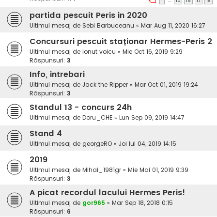
…
1
15
16
17
18
partida pescuit Peris in 2020
Ultimul mesaj de
Sebi Barbuceanu
«
Mar Aug 11, 2020 16:27
Concursuri pescuit staționar Hermes-Peris 2
Ultimul mesaj de
ionut voicu
«
Mie Oct 16, 2019 9:29
Răspunsuri:
3
Info, intrebari
Ultimul mesaj de
Jack the Ripper
«
Mar Oct 01, 2019 19:24
Răspunsuri:
3
Standul 13 - concurs 24h
Ultimul mesaj de
Doru_CHE
«
Lun Sep 09, 2019 14:47
Stand 4
Ultimul mesaj de
georgeRO
«
Joi Iul 04, 2019 14:15
2019
Ultimul mesaj de
Mihai_1981gr
«
Mie Mai 01, 2019 9:39
Răspunsuri:
3
A picat recordul lacului Hermes Peris!
Ultimul mesaj de
gor965
«
Mar Sep 18, 2018 0:15
Răspunsuri:
6