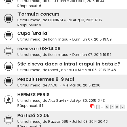
Ultimul mesaj de
Ursu Florin
«
Joi Feb 11, 2016 15:33
Răspunsuri:
6
`Formula concurs
Ultimul mesaj de
FLORIN61
«
Joi Aug 13, 2015 17:16
Răspunsuri:
3
Cupa 'Braila'
Ultimul mesaj de
florin masu
«
Dum Iun 07, 2015 19:59
rezervari 08-14.06
Ultimul mesaj de
florin masu
«
Dum Iun 07, 2015 19:52
Stie cineva daca a intrat crapul in bataie?
Ultimul mesaj de
robert_anisoiu
«
Mie Mai 06, 2015 15:48
Pescuit Hermes 8-9 Mai
Ultimul mesaj de
AnDU!
«
Mie Mai 06, 2015 12:06
HERMES PERIS
Ultimul mesaj de
Alex Savin
«
Joi Apr 30, 2015 8:43
Răspunsuri:
85
…
1
6
7
8
9
Partidă 22.05
Ultimul mesaj de
Razvan585
«
Joi Iul 03, 2014 20:48
Răspunsuri:
2