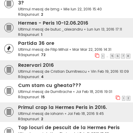
3?
Ultimul mesaj de
bmg
«
Mie Iun 22, 2016 15:40
Răspunsuri:
2
Hermes - Peris 10-12.06.2016
Ultimul mesaj de
butuc_alexandru
«
Lun Iun 13, 2016 17:11
Răspunsuri:
1
Partida 36 ore
Ultimul mesaj de
Filip Mihai
«
Mar Mar 22, 2016 14:31
Răspunsuri:
72
…
1
5
6
7
8
Rezervari 2016
Ultimul mesaj de
Cristian Dumitrescu
«
Vin Feb 19, 2016 10:09
Răspunsuri:
4
Cum stam cu gheata???
Ultimul mesaj de
Dumitrache
«
Joi Feb 18, 2016 19:01
Răspunsuri:
15
1
2
Primul crap la Hermes Peris in 2016.
Ultimul mesaj de
iohann
«
Joi Feb 18, 2016 9:45
Răspunsuri:
2
Top locuri de pescuit de la Hermes Peris