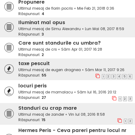
Propunere
Ultimul mesaj de
florin pocris
«
Mie Feb 21, 2018 0:36
Răspunsuri:
4
Iluminat mal opus
Ultimul mesaj de
Simu Alexandru
«
Lun Mai 08, 2017 8:59
Răspunsuri:
3
Care sunt standurile cu umbra?
Ultimul mesaj de
crs
«
Sâm Apr 01, 2017 16:28
Răspunsuri:
2
taxe pescuit
Ultimul mesaj de
eugen dragnea
«
Sâm Mar 11, 2017 9:26
Răspunsuri:
55
1
2
3
4
5
6
locuri peris
Ultimul mesaj de
mamalacu
«
Sâm Iul 16, 2016 20:12
Răspunsuri:
27
1
2
3
Standuri cu crap mare
Ultimul mesaj de
zander
«
Vin Iul 08, 2016 8:58
Răspunsuri:
15
1
2
Hermes Peris - Ceva pareri pentru locul nr