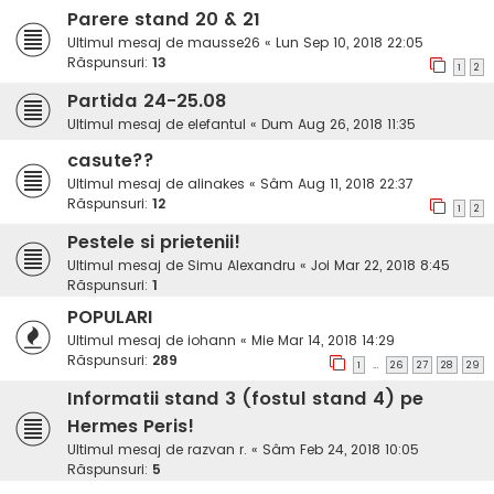
Parere stand 20 & 21
Ultimul mesaj de
mausse26
«
Lun Sep 10, 2018 22:05
Răspunsuri:
13
1
2
Partida 24-25.08
Ultimul mesaj de
elefantul
«
Dum Aug 26, 2018 11:35
casute??
Ultimul mesaj de
alinakes
«
Sâm Aug 11, 2018 22:37
Răspunsuri:
12
1
2
Pestele si prietenii!
Ultimul mesaj de
Simu Alexandru
«
Joi Mar 22, 2018 8:45
Răspunsuri:
1
POPULARI
Ultimul mesaj de
iohann
«
Mie Mar 14, 2018 14:29
Răspunsuri:
289
…
1
26
27
28
29
Informatii stand 3 (fostul stand 4) pe
Hermes Peris!
Ultimul mesaj de
razvan r.
«
Sâm Feb 24, 2018 10:05
Răspunsuri:
5