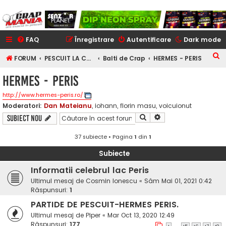
FAQ
Înregistrare
Autentificare
Dark mode
C
FORUM
PESCUIT LA CRAP
Balti de Crap
HERMES - PERIS
ă
HERMES - PERIS
u
http://www.hermes-peris.ro/
t
Moderatori:
Dan Mateianu
,
iohann
,
florin masu
,
voicuionut
a
Căutare
Căutare avansată
Subiect nou
r
e
37 subiecte • Pagina
1
din
1
Subiecte
Informatii celebrul lac Peris
Ultimul mesaj de
Cosmin Ionescu
«
Sâm Mai 01, 2021 0:42
Răspunsuri:
1
PARTIDE DE PESCUIT-HERMES PERIS.
Ultimul mesaj de
Piper
«
Mar Oct 13, 2020 12:49
Răspunsuri:
177