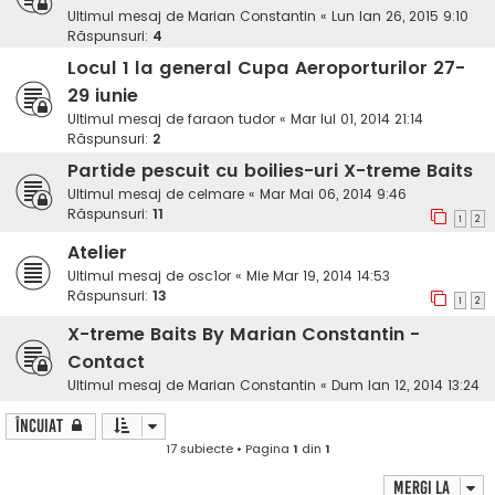
Ultimul mesaj de
Marian Constantin
«
Lun Ian 26, 2015 9:10
Răspunsuri:
4
Locul 1 la general Cupa Aeroporturilor 27-
29 iunie
Ultimul mesaj de
faraon tudor
«
Mar Iul 01, 2014 21:14
Răspunsuri:
2
Partide pescuit cu boilies-uri X-treme Baits
Ultimul mesaj de
celmare
«
Mar Mai 06, 2014 9:46
Răspunsuri:
11
1
2
Atelier
Ultimul mesaj de
osc1or
«
Mie Mar 19, 2014 14:53
Răspunsuri:
13
1
2
X-treme Baits By Marian Constantin -
Contact
Ultimul mesaj de
Marian Constantin
«
Dum Ian 12, 2014 13:24
Încuiat
17 subiecte • Pagina
1
din
1
Mergi la