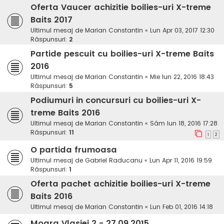
Oferta Vaucer achizitie boilies-uri X-treme
Baits 2017
Ultimul mesaj de
Marian Constantin
«
Lun Apr 03, 2017 12:30
Răspunsuri:
2
Partide pescuit cu boilies-uri X-treme Baits
2016
Ultimul mesaj de
Marian Constantin
«
Mie Iun 22, 2016 18:43
Răspunsuri:
5
Podiumuri in concursuri cu boilies-uri X-
treme Baits 2016
Ultimul mesaj de
Marian Constantin
«
Sâm Iun 18, 2016 17:28
Răspunsuri:
11
1
2
O partida frumoasa
Ultimul mesaj de
Gabriel Raducanu
«
Lun Apr 11, 2016 19:59
Răspunsuri:
1
Oferta pachet achizitie boilies-uri X-treme
Baits 2016
Ultimul mesaj de
Marian Constantin
«
Lun Feb 01, 2016 14:18
Moara Vlasiei 2 - 27.09.2015