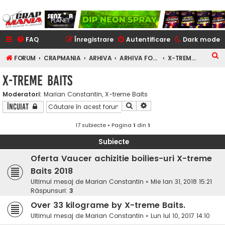
FAQ
Înregistrare
Autentificare
Dark mode
C
FORUM
CRAPMANIA
ARHIVA
ARHIVA FORUM
X-TREME BAITS
ă
X-TREME BAITS
u
Moderatori:
Marian Constantin
,
X-treme Baits
t
Căutare
Căutare avansată
Încuiat
a
r
17 subiecte • Pagina
1
din
1
e
Subiecte
Oferta Vaucer achizitie boilies-uri X-treme
Baits 2018
Ultimul mesaj de
Marian Constantin
«
Mie Ian 31, 2018 15:21
Răspunsuri:
3
Over 33 kilograme by X-treme Baits.
Ultimul mesaj de
Marian Constantin
«
Lun Iul 10, 2017 14:10