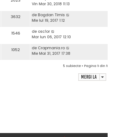
2023
Vin Mar 30, 2018 11:13
de
Bogdan Timis
3632
Mie Iul 19, 2017 1:12
de
osc1or
1546
Mar Iun 06, 2017 12:10
de
Crapmania.ro
1052
Mie Mai 31, 2017 17:38
5 subiecte • Pagina
1
din
1
Mergi la