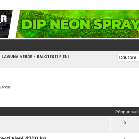
LAGUNA VERDE - BALOTESTI FIENI
Verde
vansată
Răspunsuri
3
sti Fieni 4200 kg