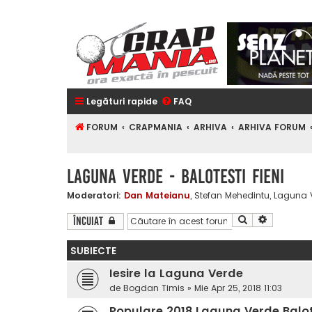
Legături rapide
FAQ
FORUM
CRAPMANIA
ARHIVA
ARHIVA FORUM
LAGUNA VERDE - BALOTESTI FIENI
Moderatori:
Dan Mateianu
,
Stefan Mehedintu
,
Laguna 
Căutare
Căutare a
Încuiat
SUBIECTE
Iesire la Laguna Verde
de
Bogdan Timis
»
Mie Apr 25, 2018 11:03
Populare 2018 Laguna Verde Balote