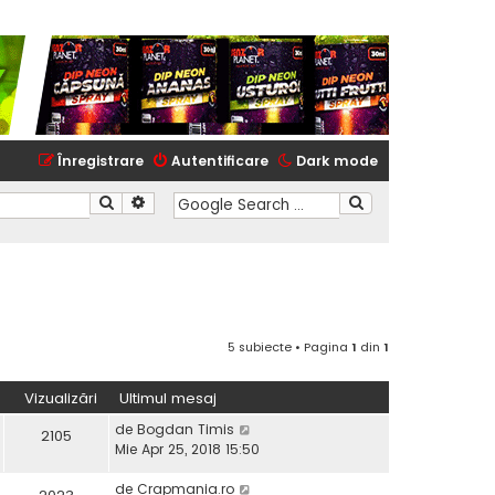
Înregistrare
Autentificare
Dark mode
Căutare
Căutare avansată
5 subiecte • Pagina
1
din
1
Vizualizări
Ultimul mesaj
de
Bogdan Timis
2105
Mie Apr 25, 2018 15:50
de
Crapmania.ro