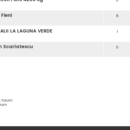
0
Fieni
8
ALII LA LAGUNA VERDE
1
in Scarlatescu
0
t forum
orum