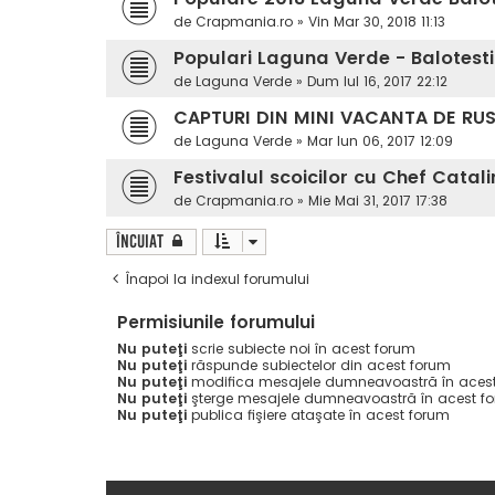
de
Crapmania.ro
»
Vin Mar 30, 2018 11:13
Populari Laguna Verde - Balotesti 
de
Laguna Verde
»
Dum Iul 16, 2017 22:12
CAPTURI DIN MINI VACANTA DE RUS
de
Laguna Verde
»
Mar Iun 06, 2017 12:09
Festivalul scoicilor cu Chef Catal
de
Crapmania.ro
»
Mie Mai 31, 2017 17:38
Încuiat
Înapoi la indexul forumului
Permisiunile forumului
Nu puteţi
scrie subiecte noi în acest forum
Nu puteţi
răspunde subiectelor din acest forum
Nu puteţi
modifica mesajele dumneavoastră în aces
Nu puteţi
şterge mesajele dumneavoastră în acest f
Nu puteţi
publica fişiere ataşate în acest forum