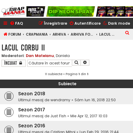
FAQ
Înregistrare
Autentificare
Dark mode
C
FORUM
CRAPMANIA
ARHIVA
ARHIVA FORUM
LACUL CORBU II
ă
LACUL CORBU II
u
Moderatori:
Dan Mateianu
,
Daniela
t
Căutare
Căutare avansată
Încuiat
a
r
11 subiecte • Pagina
1
din
1
e
Subiecte
Sezon 2018
Ultimul mesaj de
wendramy
«
Sâm Iun 16, 2018 22:50
Sezon 2017
Ultimul mesaj de
Just Fish
«
Mie Apr 12, 2017 10:03
Sezon 2016
Ultimul mesaj de
Cristian Mitroi
«
Lun Feb 29, 2016 21:44