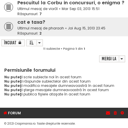
Pescuitul la Corbu in concursuri, o enigma ?
Ultimul mesaj de
vior3l
«
Mar Sep 03, 2013 15:51
Răspunsuri:
7
cat e taxa?
Ultimul mesaj de
pharaoh
«
Joi Aug 15, 2013 23:45
Răspunsuri:
2
Încuiat
11 subiecte • Pagina
1
din
1
Mergi la
Permisiunile forumului
Nu puteţi
scrie subiecte noi în acest forum
Nu puteţi
răspunde subiectelor din acest forum
Nu puteţi
modifica mesajele dumneavoastră în acest forum
Nu puteţi
şterge mesajele dumneavoastră în acest forum
Nu puteţi
publica fişiere ataşate în acest forum
FORUM
© 2021 Crapmania.ro. Toate drepturile rezervate.