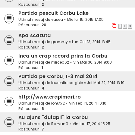
Răspunsuri:
2
Partida pescuit Corbu Lake
Ultimul mesaj de
vasea
«
Mie Iul 15, 2015 17:05
Răspunsuri:
20
1
2
3
Apa scazuta
Ultimul mesaj de
grammy
«
Lun Oct 13, 2014 13:45
Răspunsuri:
2
Inca un crap record prins la Corbu
Ultimul mesaj de
mircea62
«
Vin Mai 30, 2014 9:08
Răspunsuri:
1
Partida pe Corbu, 1-3 mai 2014
Ultimul mesaj de
laurentiu sarghie
«
Joi Mai 22, 2014 13:19
Răspunsuri:
4
http://www.crapimari.ro
Ultimul mesaj de
ionut72
«
Vin Feb 14, 2014 10:10
Răspunsuri:
5
Au ajuns "dulapii" la Corbu
Ultimul mesaj de
RazvanG
«
Vin Ian 17, 2014 15:25
Răspunsuri:
7