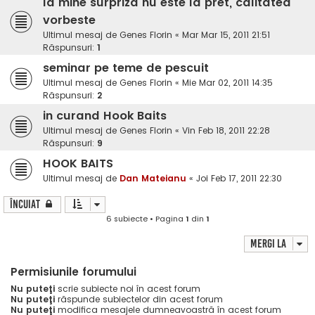
la mine surpriza nu este la pret, calitatea
vorbeste
Ultimul mesaj de
Genes Florin
«
Mar Mar 15, 2011 21:51
Răspunsuri:
1
seminar pe teme de pescuit
Ultimul mesaj de
Genes Florin
«
Mie Mar 02, 2011 14:35
Răspunsuri:
2
in curand Hook Baits
Ultimul mesaj de
Genes Florin
«
Vin Feb 18, 2011 22:28
Răspunsuri:
9
HOOK BAITS
Ultimul mesaj de
Dan Mateianu
«
Joi Feb 17, 2011 22:30
Încuiat
6 subiecte • Pagina
1
din
1
Mergi la
Permisiunile forumului
Nu puteţi
scrie subiecte noi în acest forum
Nu puteţi
răspunde subiectelor din acest forum
Nu puteţi
modifica mesajele dumneavoastră în acest forum