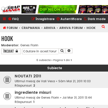
FAQ
Înregistrare
Autentificare
Dark mode
C
FORUM
CRAPMANIA
ARHIVA
ARHIVA FORUM
HOOK
ă
HOOK
u
Moderator:
Genes Florin
t
Căutare
Căutare avansată
Încuiat
a
r
6 subiecte • Pagina
1
din
1
e
Subiecte
NOUTATI 2011
Ultimul mesaj de
Vali Vesa
«
Sâm Mai 21, 2011 10:03
Răspunsuri:
2
ingrediente mixuri
Ultimul mesaj de
Genes Florin
«
Joi Mar 31, 2011 13:44
Răspunsuri:
1