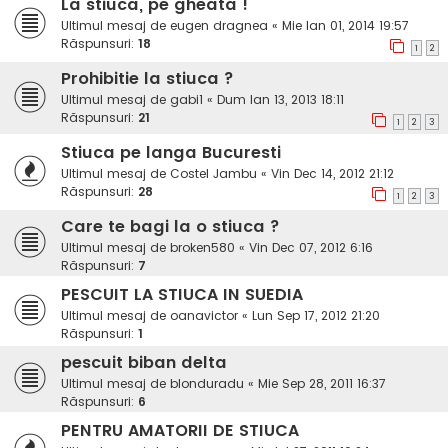
La stiuca, pe gheata !
Ultimul mesaj de
eugen dragnea
«
Mie Ian 01, 2014 19:57
Răspunsuri:
18
1
2
Prohibitie la stiuca ?
Ultimul mesaj de
gabi1
«
Dum Ian 13, 2013 18:11
Răspunsuri:
21
1
2
3
Stiuca pe langa Bucuresti
Ultimul mesaj de
Costel Jambu
«
Vin Dec 14, 2012 21:12
Răspunsuri:
28
1
2
3
Care te bagi la o stiuca ?
Ultimul mesaj de
broken580
«
Vin Dec 07, 2012 6:16
Răspunsuri:
7
PESCUIT LA STIUCA IN SUEDIA
Ultimul mesaj de
oanavictor
«
Lun Sep 17, 2012 21:20
Răspunsuri:
1
pescuit biban delta
Ultimul mesaj de
blonduradu
«
Mie Sep 28, 2011 16:37
Răspunsuri:
6
PENTRU AMATORII DE STIUCA