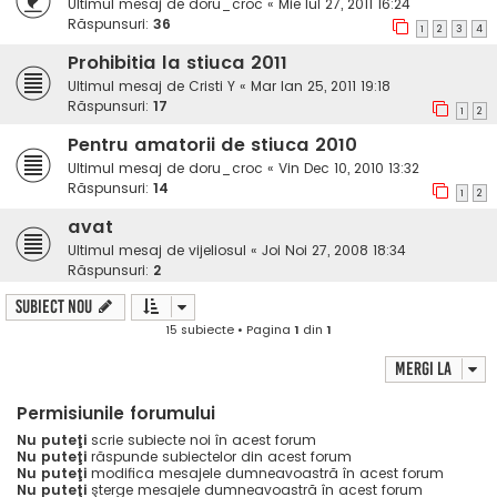
Ultimul mesaj de
doru_croc
«
Mie Iul 27, 2011 16:24
Răspunsuri:
36
1
2
3
4
Prohibitia la stiuca 2011
Ultimul mesaj de
Cristi Y
«
Mar Ian 25, 2011 19:18
Răspunsuri:
17
1
2
Pentru amatorii de stiuca 2010
Ultimul mesaj de
doru_croc
«
Vin Dec 10, 2010 13:32
Răspunsuri:
14
1
2
avat
Ultimul mesaj de
vijeliosul
«
Joi Noi 27, 2008 18:34
Răspunsuri:
2
Subiect nou
15 subiecte • Pagina
1
din
1
Mergi la
Permisiunile forumului
Nu puteţi
scrie subiecte noi în acest forum
Nu puteţi
răspunde subiectelor din acest forum
Nu puteţi
modifica mesajele dumneavoastră în acest forum
Nu puteţi
şterge mesajele dumneavoastră în acest forum