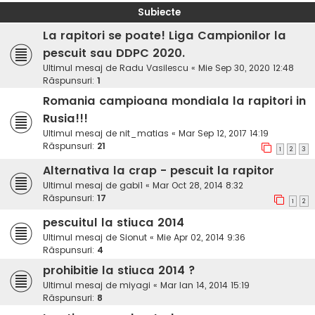
Subiecte
La rapitori se poate! Liga Campionilor la
pescuit sau DDPC 2020.
Ultimul mesaj de
Radu Vasilescu
«
Mie Sep 30, 2020 12:48
Răspunsuri:
1
Romania campioana mondiala la rapitori in
Rusia!!!
Ultimul mesaj de
nit_matias
«
Mar Sep 12, 2017 14:19
Răspunsuri:
21
1
2
3
Alternativa la crap - pescuit la rapitor
Ultimul mesaj de
gabi1
«
Mar Oct 28, 2014 8:32
Răspunsuri:
17
1
2
pescuitul la stiuca 2014
Ultimul mesaj de
Sionut
«
Mie Apr 02, 2014 9:36
Răspunsuri:
4
prohibitie la stiuca 2014 ?
Ultimul mesaj de
miyagi
«
Mar Ian 14, 2014 15:19
Răspunsuri:
8