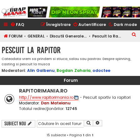
FAQ
Înregistrare
Autentificare
Dark mode
C
FORUM
GENERAL
Discutii Generale despre Pescuit
Pescuit la Rapitor
ă
Pescuit la Rapitor
u
Cateodata vrem sa prindem si stiuca, salau sau pastrav. Despre spinning,
t
casting si pescuit la musca
a
Moderatori:
Alin Galbenu
,
Bogdan Zaharia
,
odoctee
r
Forum
e
RAPITORIMANIA.RO
http://www.rapitorimania.ro
- Pescuit sportiv la rapitori
Moderator:
Dan Mateianu
Totalul redirecţionărilor:
12745
Căutare
Căutare avansată
Subiect nou
15 subiecte • Pagina
1
din
1