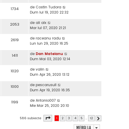
de
Costin Tudora
1734
Dum Iul 19, 2020 22:32
de
ali alx
2053
Mar Iul 07, 2020 21:21
de
raceanu radu
2619
Lun Iun 29, 2020 16:25
de
Dan Mateianu
1411
Dum Mai 03, 2020 12:14
de
valin
1020
Dum Apr 26, 2020 13:12
de
pescarusull
1000
Dum Apr 19, 2020 16:35
de
Antonio007
1199
Mie Mar 25, 2020 20:10
Pagina
1
din
12
586 subiecte
1
2
3
4
5
…
12
Următorul
Mergi la