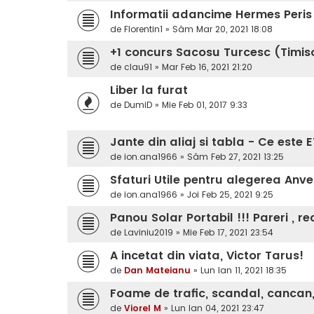
Informatii adancime Hermes Peris
de
Florentin1
»
Sâm Mar 20, 2021 18:08
+1 concurs Sacosu Turcesc (Timi
de
clau91
»
Mar Feb 16, 2021 21:20
Liber la furat
de
DumiD
»
Mie Feb 01, 2017 9:33
Jante din aliaj si tabla - Ce este 
de
ion.ana1966
»
Sâm Feb 27, 2021 13:25
Sfaturi Utile pentru alegerea Anve
de
ion.ana1966
»
Joi Feb 25, 2021 9:25
Panou Solar Portabil !!! Pareri , 
de
Laviniu2019
»
Mie Feb 17, 2021 23:54
A incetat din viata, Victor Tarus!
de
Dan Mateianu
»
Lun Ian 11, 2021 18:35
Foame de trafic, scandal, cancan, c
de
Viorel M
»
Lun Ian 04, 2021 23:47