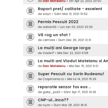
de
Dan Mateianu
»
Vin Apr 22, 2022 20:50
Raport pret/ calitate - excelent
de
soryn
»
Sâm Mar 13, 2021 10:52
Permis Pescuit 2022
de
adrian92
»
Lun Ian 03, 2022 20:39
Vă rog un sfat !
de
celmare
»
Dum Dec 26, 2021 12:31
La mulți ani George Iorga
de
Vasile.P
»
Mie Dec 22, 2021 6:58
La multi ani Vladut Mateianu si A
de
Dan Mateianu
»
Mie Dec 15, 2021 9:01
Super Pescuit cu Sorin Rudeanu!
de
Crapmania.ro
»
Mie Iul 14, 2021 15:29
reparatie senzor fox eos ..
de
gaby_po23
»
Sâm Apr 17, 2021 14:26
CNP-ul...inca??
de
nyan
»
Dum Mar 28, 2021 18:41