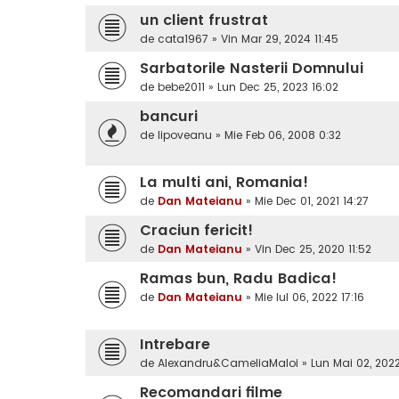
un client frustrat
de
cata1967
»
Vin Mar 29, 2024 11:45
Sarbatorile Nasterii Domnului
de
bebe2011
»
Lun Dec 25, 2023 16:02
bancuri
de
lipoveanu
»
Mie Feb 06, 2008 0:32
La multi ani, Romania!
de
Dan Mateianu
»
Mie Dec 01, 2021 14:27
Craciun fericit!
de
Dan Mateianu
»
Vin Dec 25, 2020 11:52
Ramas bun, Radu Badica!
de
Dan Mateianu
»
Mie Iul 06, 2022 17:16
Intrebare
de
Alexandru&CameliaMaloi
»
Lun Mai 02, 2022
Recomandari filme