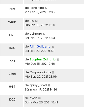
de
PetroPetro
1919
Vin Feb 11, 2022 17:05
de
niu
2468
Lun Ian 10, 2022 16:10
de
celmare
1329
Joi Ian 06, 2022 6:03
de
Alin Galbenu
1697
Joi Dec 23, 2021 6:53
de
Bogdan Zaharia
841
Mie Dec 15, 2021 9:46
de
Crapmania.ro
2760
Mie Sep 22, 2021 23:06
de
gaby_po23
944
Sâm Apr 17, 2021 14:26
de
nyan
1026
Dum Mar 28, 2021 18:41