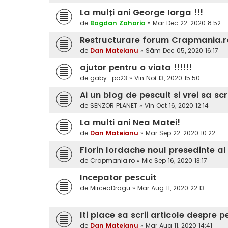
La mulți ani George Iorga !!!
de
Bogdan Zaharia
»
Mar Dec 22, 2020 8:52
Restructurare forum Crapmania.r
de
Dan Mateianu
»
Sâm Dec 05, 2020 16:17
ajutor pentru o viata !!!!!!
de
gaby_po23
»
Vin Noi 13, 2020 15:50
Ai un blog de pescuit si vrei sa sc
de
SENZOR PLANET
»
Vin Oct 16, 2020 12:14
La multi ani Nea Matei!
de
Dan Mateianu
»
Mar Sep 22, 2020 10:22
Florin Iordache noul presedinte a
de
Crapmania.ro
»
Mie Sep 16, 2020 13:17
Incepator pescuit
de
MirceaDragu
»
Mar Aug 11, 2020 22:13
Iti place sa scrii articole despre 
de
Dan Mateianu
»
Mar Aug 11, 2020 14:41