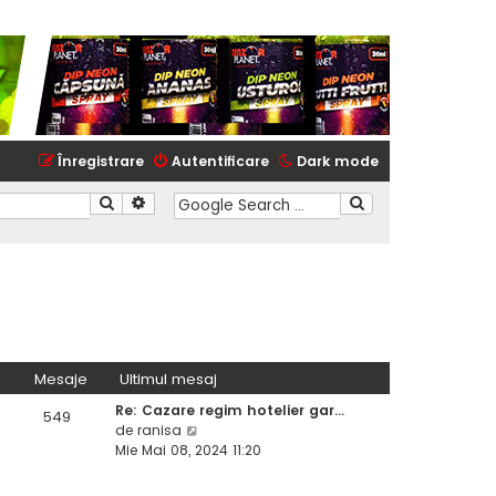
Înregistrare
Autentificare
Dark mode
Căutare
Căutare avansată
Mesaje
Ultimul mesaj
Re: Cazare regim hotelier gar…
549
de
ranisa
V
Mie Mai 08, 2024 11:20
e
z
i