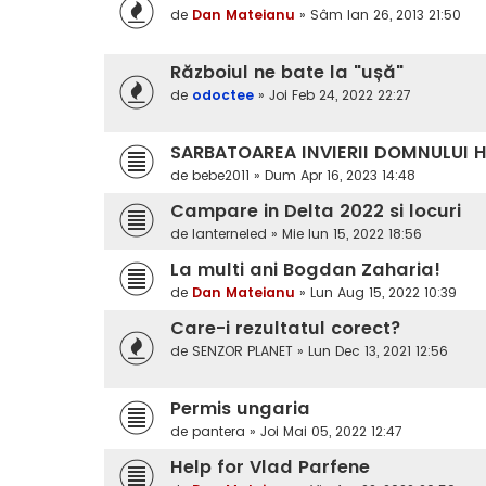
de
Dan Mateianu
»
Sâm Ian 26, 2013 21:50
Războiul ne bate la "ușă"
de
odoctee
»
Joi Feb 24, 2022 22:27
SARBATOAREA INVIERII DOMNULUI 
de
bebe2011
»
Dum Apr 16, 2023 14:48
Campare in Delta 2022 si locuri
de
lanterneled
»
Mie Iun 15, 2022 18:56
La multi ani Bogdan Zaharia!
de
Dan Mateianu
»
Lun Aug 15, 2022 10:39
Care-i rezultatul corect?
de
SENZOR PLANET
»
Lun Dec 13, 2021 12:56
Permis ungaria
de
pantera
»
Joi Mai 05, 2022 12:47
Help for Vlad Parfene