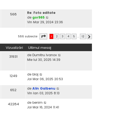
u
l
Re: Foto editate
t
568
de
gor965
i
V
Vin Mar 29, 2024 23:36
m
e
u
z
l
i
Pagina
1
din
12
586 subiecte
1
2
3
4
5
…
12
m
u
Următorul
e
l
s
t
Vizualizări
Ultimul mesaj
a
i
de
Dumitru Ivanov
j
m
31931
Mie Iul 30, 2025 14:39
u
l
m
de
blaj
e
1249
Joi Mar 06, 2025 20:53
s
a
de
Alin Galbenu
j
652
Vin Ian 03, 2025 8:13
de
benim
42284
Joi Mai 16, 2024 11:41