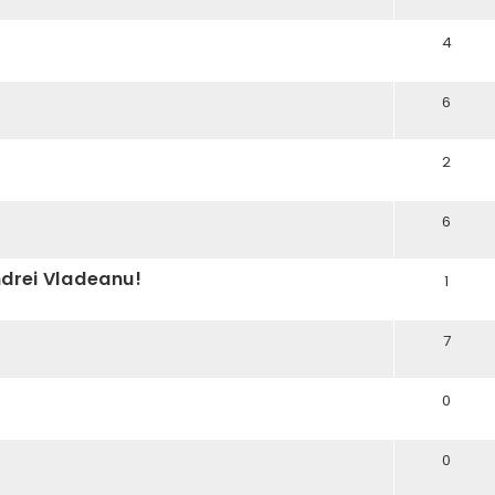
4
6
2
6
ndrei Vladeanu!
1
7
0
0