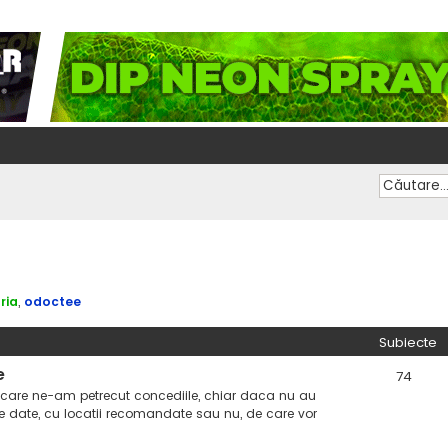
ria
,
odoctee
Subiecte
e
74
n care ne-am petrecut concediile, chiar daca nu au
e date, cu locatii recomandate sau nu, de care vor