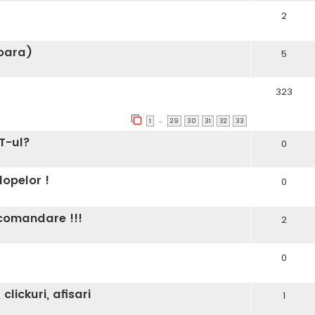
2
soara)
5
323
…
1
29
30
31
32
33
ET-ul?
0
lopelor !
0
recomandare !!!
2
0
lickuri, afisari
1