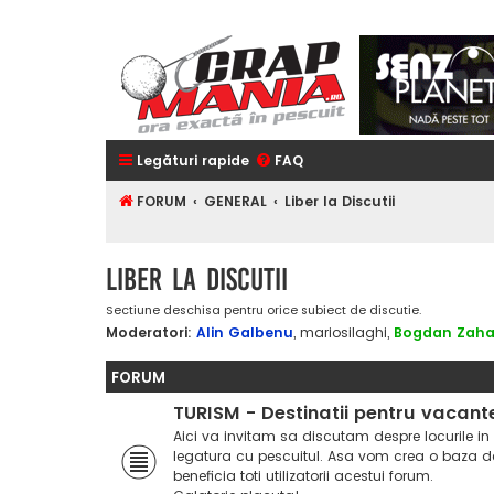
Legături rapide
FAQ
FORUM
GENERAL
Liber la Discutii
Liber la Discutii
Sectiune deschisa pentru orice subiect de discutie.
Moderatori:
Alin Galbenu
,
mariosilaghi
,
Bogdan Zaha
FORUM
TURISM - Destinatii pentru vacant
Aici va invitam sa discutam despre locurile i
legatura cu pescuitul. Asa vom crea o baza d
beneficia toti utilizatorii acestui forum.