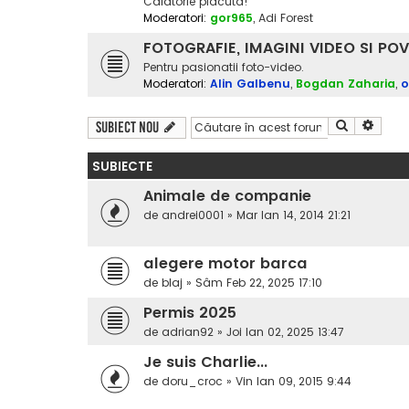
Calatorie placuta!
Moderatori:
gor965
,
Adi Forest
FOTOGRAFIE, IMAGINI VIDEO SI POV
Pentru pasionatii foto-video.
Moderatori:
Alin Galbenu
,
Bogdan Zaharia
,
o
Căutare
Căuta
Subiect nou
SUBIECTE
Animale de companie
de
andrei0001
»
Mar Ian 14, 2014 21:21
alegere motor barca
de
blaj
»
Sâm Feb 22, 2025 17:10
Permis 2025
de
adrian92
»
Joi Ian 02, 2025 13:47
Je suis Charlie...
de
doru_croc
»
Vin Ian 09, 2015 9:44