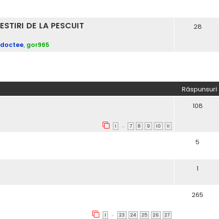
ESTIRI DE LA PESCUIT
28
doctee
,
gor965
re avansată
Răspunsuri
108
…
1
7
8
9
10
11
5
1
265
…
1
23
24
25
26
27