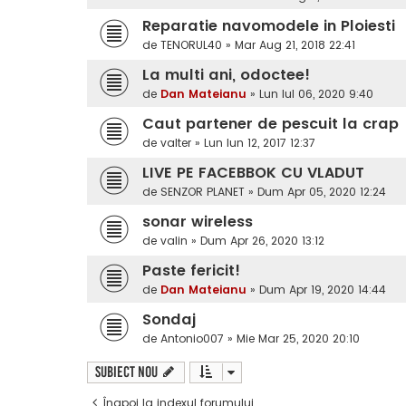
Reparatie navomodele in Ploiesti
de
TENORUL40
»
Mar Aug 21, 2018 22:41
La multi ani, odoctee!
de
Dan Mateianu
»
Lun Iul 06, 2020 9:40
Caut partener de pescuit la crap
de
valter
»
Lun Iun 12, 2017 12:37
LIVE PE FACEBBOK CU VLADUT
de
SENZOR PLANET
»
Dum Apr 05, 2020 12:24
sonar wireless
de
valin
»
Dum Apr 26, 2020 13:12
Paste fericit!
de
Dan Mateianu
»
Dum Apr 19, 2020 14:44
Sondaj
de
Antonio007
»
Mie Mar 25, 2020 20:10
Subiect nou
Înapoi la indexul forumului