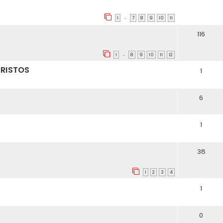
…
1
7
8
9
10
11
116
…
1
8
9
10
11
12
HRISTOS
1
6
1
38
1
2
3
4
1
0