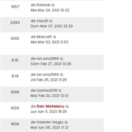
de
florianb
1657
Mie Mar 24, 2021 10:32
de
clau91
2293
Dum Mar 07, 2021 22:20
de
iMarcelX
61101
Mie Mar 03, 2021 0:53
de
ion.ana1966
875
Sâm Feb 27, 2021 13:25
de
ion.ana1966
879
Joi Feb 25, 2021 9:25
de
Laviniu2019
1598
Mar Feb 23, 2021 12:01
de
Dan Mateianu
1029
Lun Ian 11, 2021 18:35
de
Valentin Hagiu
1606
Mar Ian 05, 2021 17:21