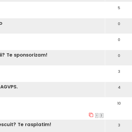
5
o
0
0
rii? Te sponsorizam!
0
3
l AGVPS.
4
10
1
2
pescuit? Te rasplatim!
3