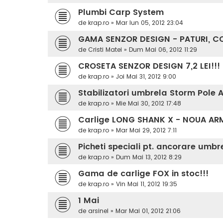
Plumbi Carp System
de
krap.ro
»
Mar Iun 05, 2012 23:04
GAMA SENZOR DESIGN - PATURI, CO
de
Cristi Matei
»
Dum Mai 06, 2012 11:29
CROSETA SENZOR DESIGN 7,2 LEI!!!
de
krap.ro
»
Joi Mai 31, 2012 9:00
Stabilizatori umbrela Storm Pole
de
krap.ro
»
Mie Mai 30, 2012 17:48
Carlige LONG SHANK X - NOUA AR
de
krap.ro
»
Mar Mai 29, 2012 7:11
Picheti speciali pt. ancorare umbr
de
krap.ro
»
Dum Mai 13, 2012 8:29
Gama de carlige FOX in stoc!!!
de
krap.ro
»
Vin Mai 11, 2012 19:35
1 Mai
de
arsinel
»
Mar Mai 01, 2012 21:06