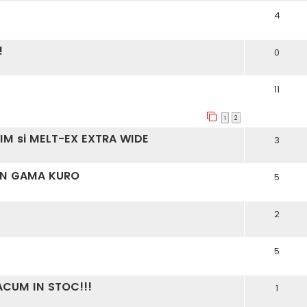
4
!
0
11
1
2
IM si MELT-EX EXTRA WIDE
3
DIN GAMA KURO
5
2
5
ACUM IN STOC!!!
1