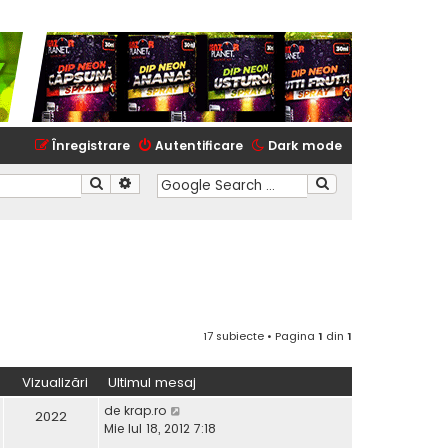
Înregistrare
Autentificare
Dark mode
Căutare
Căutare avansată
17 subiecte • Pagina
1
din
1
Vizualizări
Ultimul mesaj
de
krap.ro
2022
Mie Iul 18, 2012 7:18