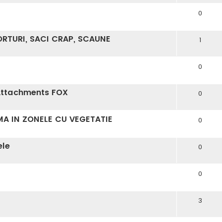
0
RTURI, SACI CRAP, SCAUNE
1
0
 Attachments FOX
0
MA IN ZONELE CU VEGETATIE
0
ele
0
0
3