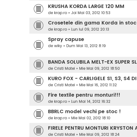
KRUSHA KORDA LARGE 120 MM
de
krap.ro
»
Joi Mai 03, 2012 10:53
Crosetele din gama Korda in stoc
de
krap.ro
»
Lun Iul 09, 2012 20:13
Spray capuse
de
wiky
»
Dum Mai 13, 2012 8:19
BANDA SOLUBILA MELT-EX SUPER SL
de
Cristi Matei
»
Mie Mai 09, 2012 18:50
KURO FOX - CARLIGELE S1, S3, S4 
de
Cristi Matei
»
Mie Mai 16, 2012 11:32
Fire textile pentru monturi!!!
de
krap.ro
»
Lun Mai 14, 2012 16:32
BBRLC model vechi pe stoc !
de
krap.ro
»
Mie Mai 02, 2012 18:10
FIRELE PENTRU MONTURI KRYSTON 
de
Cristi Matei
»
Mie Mai 09, 2012 18:24