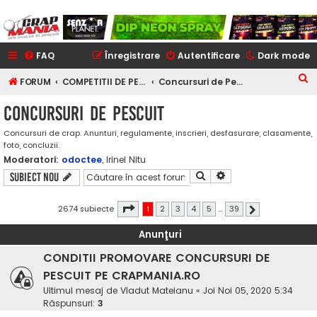
FAQ
Înregistrare
Autentificare
Dark mode
C
FORUM
COMPETITII DE PESCUIT LA CRAP
Concursuri de Pescuit
ă
Concursuri de Pescuit
u
Concursuri de crap. Anunturi, regulamente, inscrieri, desfasurare, clasamente,
t
foto, concluzii.
a
Moderatori:
odoctee
,
Irinel Nitu
r
Căutare
Căutare avansată
Subiect nou
e
Pagina
1
din
39
2674 subiecte
1
2
3
4
5
…
39
Următorul
Anunţuri
CONDITII PROMOVARE CONCURSURI DE
PESCUIT PE CRAPMANIA.RO
Ultimul mesaj de
Vladut Mateianu
«
Joi Noi 05, 2020 5:34
Răspunsuri:
3