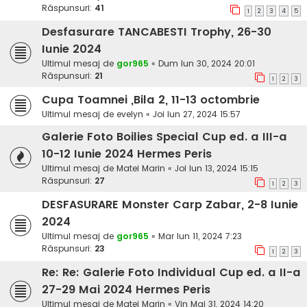
Răspunsuri:
41
1
2
3
4
5
Desfasurare TANCABESTI Trophy, 26-30
Iunie 2024
Ultimul mesaj de
gor965
«
Dum Iun 30, 2024 20:01
Răspunsuri:
21
1
2
3
Cupa Toamnei ,Bila 2, 11-13 octombrie
Ultimul mesaj de
evelyn
«
Joi Iun 27, 2024 15:57
Galerie Foto Boilies Special Cup ed. a III-a
10-12 Iunie 2024 Hermes Peris
Ultimul mesaj de
Matei Marin
«
Joi Iun 13, 2024 15:15
Răspunsuri:
27
1
2
3
DESFASURARE Monster Carp Zabar, 2-8 Iunie
2024
Ultimul mesaj de
gor965
«
Mar Iun 11, 2024 7:23
Răspunsuri:
23
1
2
3
Re: Re: Galerie Foto Individual Cup ed. a II-a
27-29 Mai 2024 Hermes Peris
Ultimul mesaj de
Matei Marin
«
Vin Mai 31, 2024 14:20