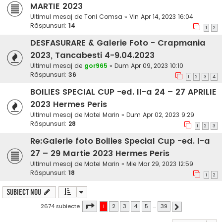
MARTIE 2023
Ultimul mesaj de
Toni Comsa
«
Vin Apr 14, 2023 16:04
Răspunsuri:
14
1
2
DESFASURARE & Galerie Foto - Crapmania
2023, Tancabesti 4-9.04.2023
Ultimul mesaj de
gor965
«
Dum Apr 09, 2023 10:10
Răspunsuri:
36
1
2
3
4
BOILIES SPECIAL CUP -ed. II-a 24 – 27 APRILIE
2023 Hermes Peris
Ultimul mesaj de
Matei Marin
«
Dum Apr 02, 2023 9:29
Răspunsuri:
28
1
2
3
Re:Galerie foto Boilies Special Cup -ed. I-a
27 – 29 Martie 2023 Hermes Peris
Ultimul mesaj de
Matei Marin
«
Mie Mar 29, 2023 12:59
Răspunsuri:
18
1
2
Subiect nou
Pagina
1
din
39
2674 subiecte
1
2
3
4
5
…
39
Următorul