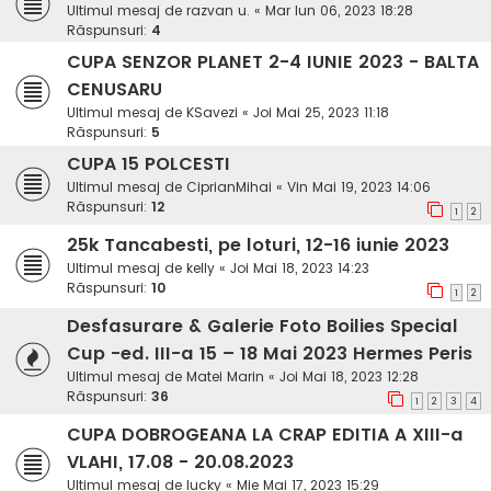
Ultimul mesaj de
razvan u.
«
Mar Iun 06, 2023 18:28
Răspunsuri:
4
CUPA SENZOR PLANET 2-4 IUNIE 2023 - BALTA
CENUSARU
Ultimul mesaj de
KSavezi
«
Joi Mai 25, 2023 11:18
Răspunsuri:
5
CUPA 15 POLCESTI
Ultimul mesaj de
CiprianMihai
«
Vin Mai 19, 2023 14:06
Răspunsuri:
12
1
2
25k Tancabesti, pe loturi, 12-16 iunie 2023
Ultimul mesaj de
kelly
«
Joi Mai 18, 2023 14:23
Răspunsuri:
10
1
2
Desfasurare & Galerie Foto Boilies Special
Cup -ed. III-a 15 – 18 Mai 2023 Hermes Peris
Ultimul mesaj de
Matei Marin
«
Joi Mai 18, 2023 12:28
Răspunsuri:
36
1
2
3
4
CUPA DOBROGEANA LA CRAP EDITIA A XIII-a
VLAHI, 17.08 - 20.08.2023
Ultimul mesaj de
lucky
«
Mie Mai 17, 2023 15:29