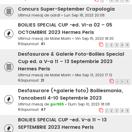
1
5
6
7
8
Concurs Super-September Crapologia
Ultimul mesaj de
adrdl
«
Lun Sep 18, 2023 20:08
BOILIES SPECIAL CUP -ed. VI-a 02 – 05
OCTOMBRIE 2023 Hermes Peris
Ultimul mesaj de
Matei Marin
«
Vin Sep 15, 2023 18:30
Răspunsuri:
41
1
2
3
4
5
Desfasurare & Galerie Foto-Boilies Special
Cup ed. a V-a 11 – 13 Septembrie 2023
Hermes Peris
Ultimul mesaj de
Matei Marin
«
Mie Sep 13, 2023 17:12
Răspunsuri:
21
1
2
3
Desfasurare (+galerie foto) Boiliesmania,
Tancabesti 4-10 Septembrie 2023
Ultimul mesaj de
gor965
«
Dum Sep 10, 2023 18:08
Răspunsuri:
47
1
2
3
4
5
BOILIES SPECIAL CUP -ed. V-a 11 – 13
SEPTEMBRIE 2023 Hermes Peris