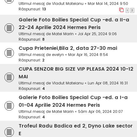
Ultimul mesaj de
Vladut Mateianu
«
Mar Mai 14, 2024 9:50
Răspunsuri:
13
1
2
Galerie Foto Boilies Special Cup -ed. a II-a
22-24 Aprilie 2024 Hermes Peris
Ultimul mesaj de
Matei Marin
«
Joi Apr 25, 2024 9:06
Răspunsuri:
8
Cupa Prieteniei,Bila 2, data 27-30 mai
Ultimul mesaj de
evelyn
«
Mar Apr 16, 2024 8:54
Răspunsuri:
2
CUPA SENZOR BIG SIZE VIP PLEASA 2024 10-12
MAI
Ultimul mesaj de
Vladut Mateianu
«
Lun Apr 08, 2024 16:31
Răspunsuri:
4
Galerie Foto Boilies Special Cup -ed. a I-a
01-04 Aprilie 2024 Hermes Peris
Ultimul mesaj de
Matei Marin
«
Sâm Apr 06, 2024 20:07
Răspunsuri:
4
Trofeul Radu Badica ed 2, Dyno Lake sector
E