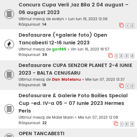
Concurs Cupa Verii ,Iaz Bila 2 04 august –
06 august 2023
Ultimul mesaj de
evelyn
«
Lun Iun 19, 2023 12:06
Răspunsuri:
14
1
2
Desfasurare (+galerie foto) Open
Tancabesti 12-16 Iunie 2023
Ultimul mesaj de
gor965
«
Vin Iun 16, 2023 16:57
Răspunsuri:
39
1
2
3
4
Desfasurare CUPA SENZOR PLANET 2-4 IUNIE
2023 - BALTA CENUSARU
Ultimul mesaj de
Dan Mateianu
«
Mie Iun 07, 2023 13:37
Răspunsuri:
18
1
2
Desfasurare & Galerie Foto Boilies Special
Cup -ed. IV-a 05 – 07 Iunie 2023 Hermes
Peris
Ultimul mesaj de
Matei Marin
«
Mie Iun 07, 2023 12:08
Răspunsuri:
22
1
2
3
OPEN TANCABESTI