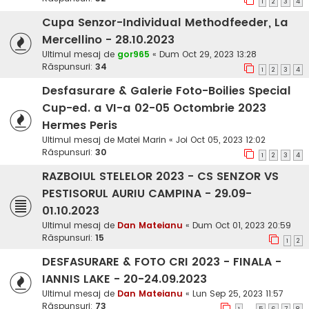
1
2
3
4
Cupa Senzor-Individual Methodfeeder, La
Mercellino - 28.10.2023
Ultimul mesaj de
gor965
«
Dum Oct 29, 2023 13:28
Răspunsuri:
34
1
2
3
4
Desfasurare & Galerie Foto-Boilies Special
Cup-ed. a VI-a 02-05 Octombrie 2023
Hermes Peris
Ultimul mesaj de
Matei Marin
«
Joi Oct 05, 2023 12:02
Răspunsuri:
30
1
2
3
4
RAZBOIUL STELELOR 2023 - CS SENZOR VS
PESTISORUL AURIU CAMPINA - 29.09-
01.10.2023
Ultimul mesaj de
Dan Mateianu
«
Dum Oct 01, 2023 20:59
Răspunsuri:
15
1
2
DESFASURARE & FOTO CRI 2023 - FINALA -
IANNIS LAKE - 20-24.09.2023
Ultimul mesaj de
Dan Mateianu
«
Lun Sep 25, 2023 11:57
Răspunsuri:
73
…