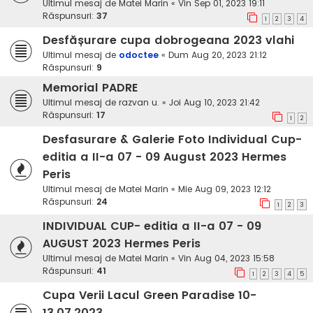
Ultimul mesaj de
Matei Marin
«
Vin Sep 01, 2023 19:11
Răspunsuri:
37
1
2
3
4
Desfășurare cupa dobrogeana 2023 vlahi
Ultimul mesaj de
odoctee
«
Dum Aug 20, 2023 21:12
Răspunsuri:
9
Memorial PADRE
Ultimul mesaj de
razvan u.
«
Joi Aug 10, 2023 21:42
Răspunsuri:
17
1
2
Desfasurare & Galerie Foto Individual Cup-
editia a II-a 07 - 09 August 2023 Hermes
Peris
Ultimul mesaj de
Matei Marin
«
Mie Aug 09, 2023 12:12
Răspunsuri:
24
1
2
3
INDIVIDUAL CUP- editia a II-a 07 - 09
AUGUST 2023 Hermes Peris
Ultimul mesaj de
Matei Marin
«
Vin Aug 04, 2023 15:58
Răspunsuri:
41
1
2
3
4
5
Cupa Verii Lacul Green Paradise 10-
13.07.2023