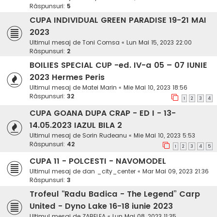
Răspunsuri:
5
CUPA INDIVIDUAL GREEN PARADISE 19-21 MAI
2023
Ultimul mesaj de
Toni Comsa
«
Lun Mai 15, 2023 22:00
Răspunsuri:
2
BOILIES SPECIAL CUP -ed. IV-a 05 – 07 IUNIE
2023 Hermes Peris
Ultimul mesaj de
Matei Marin
«
Mie Mai 10, 2023 18:56
Răspunsuri:
32
1
2
3
4
CUPA GOANA DUPA CRAP - ED I - 13-
14.05.2023 IAZUL BILA 2
Ultimul mesaj de
Sorin Rudeanu
«
Mie Mai 10, 2023 5:53
Răspunsuri:
42
1
2
3
4
5
CUPA 11 - POLCESTI - NAVOMODEL
Ultimul mesaj de
dan _city_center
«
Mar Mai 09, 2023 21:36
Răspunsuri:
3
Trofeul “Radu Badica - The Legend” Carp
United - Dyno Lake 16-18 iunie 2023
Ultimul mesaj de
ZABELEA
«
Lun Mai 08, 2023 11:35