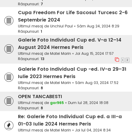
Răspunsuri:
7
Cupa Freedom For Life Sacosul Turcesc 2-6
Septembrie 2024
Ultimul mesaj de
Unchiul Paul
«
Sâm Aug 24, 2024 8:29
Răspunsuri:
1
Galerie Foto Individual Cup ed. V-a 12–14
August 2024 Hermes Peris
Ultimul mesaj de
Matei Marin
«
Joi Aug 15, 2024 17:57
Răspunsuri:
13
1
2
Galerie Foto Individual Cup -ed. IV-a 29–31
Iulie 2023 Hermes Peris
Ultimul mesaj de
Matei Marin
«
Sâm Aug 03, 2024 17:52
Răspunsuri:
8
OPEN TANCABESTI
Ultimul mesaj de
gor965
«
Dum Iul 28, 2024 18:08
Răspunsuri:
8
Re: Galerie Foto Individual Cup ed. a III-a
01-03 Iulie 2024 Hermes Peris
Ultimul mesaj de
Matei Marin
«
Joi Iul 04, 2024 8:34