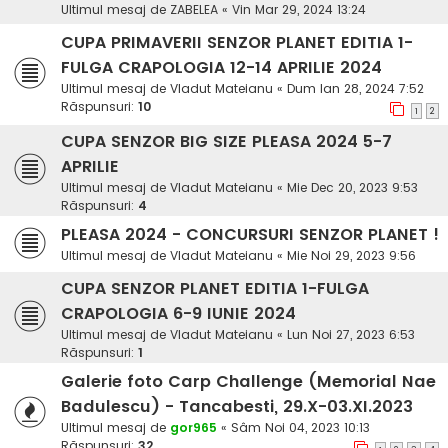
Ultimul mesaj de
ZABELEA
«
Vin Mar 29, 2024 13:24
CUPA PRIMAVERII SENZOR PLANET EDITIA 1-
FULGA CRAPOLOGIA 12-14 APRILIE 2024
Ultimul mesaj de
Vladut Mateianu
«
Dum Ian 28, 2024 7:52
Răspunsuri:
10
1
2
CUPA SENZOR BIG SIZE PLEASA 2024 5-7
APRILIE
Ultimul mesaj de
Vladut Mateianu
«
Mie Dec 20, 2023 9:53
Răspunsuri:
4
PLEASA 2024 - CONCURSURI SENZOR PLANET !
Ultimul mesaj de
Vladut Mateianu
«
Mie Noi 29, 2023 9:56
CUPA SENZOR PLANET EDITIA 1-FULGA
CRAPOLOGIA 6-9 IUNIE 2024
Ultimul mesaj de
Vladut Mateianu
«
Lun Noi 27, 2023 6:53
Răspunsuri:
1
Galerie foto Carp Challenge (Memorial Nae
Badulescu) - Tancabesti, 29.X-03.XI.2023
Ultimul mesaj de
gor965
«
Sâm Noi 04, 2023 10:13
Răspunsuri:
32