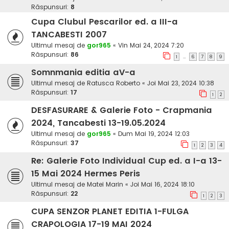
Răspunsuri:
8
Cupa Clubul Pescarilor ed. a III-a
TANCABESTI 2007
Ultimul mesaj de
gor965
«
Vin Mai 24, 2024 7:20
Răspunsuri:
86
…
1
6
7
8
9
Somnmania editia aV-a
Ultimul mesaj de
Ratusca Roberto
«
Joi Mai 23, 2024 10:38
Răspunsuri:
17
1
2
DESFASURARE & Galerie Foto - Crapmania
2024, Tancabesti 13-19.05.2024
Ultimul mesaj de
gor965
«
Dum Mai 19, 2024 12:03
Răspunsuri:
37
1
2
3
4
Re: Galerie Foto Individual Cup ed. a I-a 13-
15 Mai 2024 Hermes Peris
Ultimul mesaj de
Matei Marin
«
Joi Mai 16, 2024 18:10
Răspunsuri:
22
1
2
3
CUPA SENZOR PLANET EDITIA 1-FULGA
CRAPOLOGIA 17-19 MAI 2024