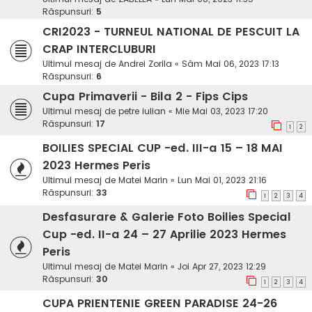
Răspunsuri:
5
CRI2023 - TURNEUL NATIONAL DE PESCUIT LA
CRAP INTERCLUBURI
Ultimul mesaj de
Andrei Zorila
«
Sâm Mai 06, 2023 17:13
Răspunsuri:
6
Cupa Primaverii - Bila 2 - Fips Cips
Ultimul mesaj de
petre iulian
«
Mie Mai 03, 2023 17:20
Răspunsuri:
17
1
2
BOILIES SPECIAL CUP -ed. III-a 15 – 18 MAI
2023 Hermes Peris
Ultimul mesaj de
Matei Marin
«
Lun Mai 01, 2023 21:16
Răspunsuri:
33
1
2
3
4
Desfasurare & Galerie Foto Boilies Special
Cup -ed. II-a 24 – 27 Aprilie 2023 Hermes
Peris
Ultimul mesaj de
Matei Marin
«
Joi Apr 27, 2023 12:29
Răspunsuri:
30
1
2
3
4
CUPA PRIENTENIE GREEN PARADISE 24-26