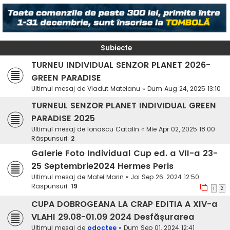
Subiecte
TURNEU INDIVIDUAL SENZOR PLANET 2026-
GREEN PARADISE
Ultimul mesaj de
Vladut Mateianu
«
Dum Aug 24, 2025 13:10
TURNEUL SENZOR PLANET INDIVIDUAL GREEN
PARADISE 2025
Ultimul mesaj de
Ionascu Catalin
«
Mie Apr 02, 2025 18:00
Răspunsuri:
2
Galerie Foto Individual Cup ed. a VII-a 23-
25 Septembrie2024 Hermes Peris
Ultimul mesaj de
Matei Marin
«
Joi Sep 26, 2024 12:50
Răspunsuri:
19
1
2
CUPA DOBROGEANA LA CRAP EDITIA A XIV-a
VLAHI 29.08-01.09 2024 Desfășurarea
Ultimul mesaj de
odoctee
«
Dum Sep 01, 2024 12:41