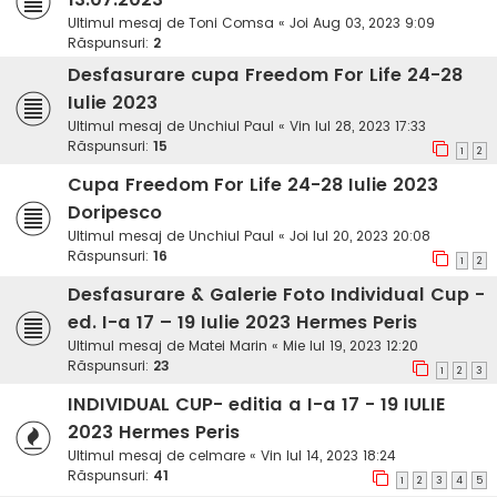
Ultimul mesaj de
Toni Comsa
«
Joi Aug 03, 2023 9:09
Răspunsuri:
2
Desfasurare cupa Freedom For Life 24-28
Iulie 2023
Ultimul mesaj de
Unchiul Paul
«
Vin Iul 28, 2023 17:33
Răspunsuri:
15
1
2
Cupa Freedom For Life 24-28 Iulie 2023
Doripesco
Ultimul mesaj de
Unchiul Paul
«
Joi Iul 20, 2023 20:08
Răspunsuri:
16
1
2
Desfasurare & Galerie Foto Individual Cup -
ed. I-a 17 – 19 Iulie 2023 Hermes Peris
Ultimul mesaj de
Matei Marin
«
Mie Iul 19, 2023 12:20
Răspunsuri:
23
1
2
3
INDIVIDUAL CUP- editia a I-a 17 - 19 IULIE
2023 Hermes Peris
Ultimul mesaj de
celmare
«
Vin Iul 14, 2023 18:24
Răspunsuri:
41
1
2
3
4
5