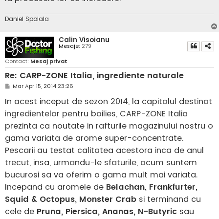
Daniel Spoiala
Calin Visoianu
Mesaje:
279
Contact:
Mesaj privat
Re: CARP-ZONE Italia, ingrediente naturale
M
Mar Apr 15, 2014 23:26
e
s
In acest inceput de sezon 2014, la capitolul destinat
a
j
ingredientelor pentru boilies, CARP-ZONE Italia
prezinta ca noutate in rafturile magazinului nostru o
gama variata de arome super-concentrate.
Pescarii au testat calitatea acestora inca de anul
trecut, insa, urmandu-le sfaturile, acum suntem
bucurosi sa va oferim o gama mult mai variata.
Incepand cu aromele de
Belachan, Frankfurter,
Squid & Octopus, Monster Crab
si terminand cu
cele de
Pruna, Piersica, Ananas, N-Butyric
sau