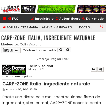
FAQ
Înregistrare
Autentificare
Dark mode
C
FORUM
CRAPMANIA
ARHIVA
ARHIVA FORUM
DOCTOR FISHING
ă
CARP-ZONE Italia, ingrediente naturale
u
Moderator:
Calin Visoianu
t
Căutare
Căutare avansată
Încuiat
a
r
7 mesaje • Pagina
1
din
1
e
Calin Visoianu
Mesaje:
279
Contact:
Mesaj privat
CARP-ZONE Italia, ingrediente naturale
M
Dum Apr 07, 2013 23:40
e
s
Poate una dintre cele mai spectaculoase firma de
a
j
ingrediente, si nu numai, CARP-ZONE soseste pentru