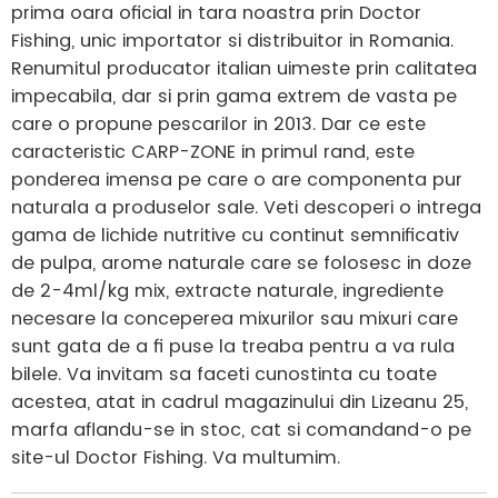
prima oara oficial in tara noastra prin Doctor
Fishing, unic importator si distribuitor in Romania.
Renumitul producator italian uimeste prin calitatea
impecabila, dar si prin gama extrem de vasta pe
care o propune pescarilor in 2013. Dar ce este
caracteristic CARP-ZONE in primul rand, este
ponderea imensa pe care o are componenta pur
naturala a produselor sale. Veti descoperi o intrega
gama de lichide nutritive cu continut semnificativ
de pulpa, arome naturale care se folosesc in doze
de 2-4ml/kg mix, extracte naturale, ingrediente
necesare la conceperea mixurilor sau mixuri care
sunt gata de a fi puse la treaba pentru a va rula
bilele. Va invitam sa faceti cunostinta cu toate
acestea, atat in cadrul magazinului din Lizeanu 25,
marfa aflandu-se in stoc, cat si comandand-o pe
site-ul Doctor Fishing. Va multumim.