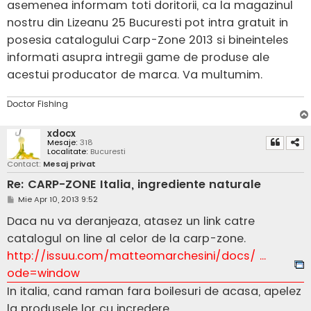
asemenea informam toti doritorii, ca la magazinul
nostru din Lizeanu 25 Bucuresti pot intra gratuit in
posesia catalogului Carp-Zone 2013 si bineinteles
informati asupra intregii game de produse ale
acestui producator de marca. Va multumim.
Doctor Fishing
xdocx
Mesaje:
318
Localitate:
Bucuresti
Contact:
Mesaj privat
Re: CARP-ZONE Italia, ingrediente naturale
M
Mie Apr 10, 2013 9:52
e
s
Daca nu va deranjeaza, atasez un link catre
a
j
catalogul on line al celor de la carp-zone.
http://issuu.com/matteomarchesini/docs/ ...
ode=window
In italia, cand raman fara boilesuri de acasa, apelez
la produsele lor cu incredere.