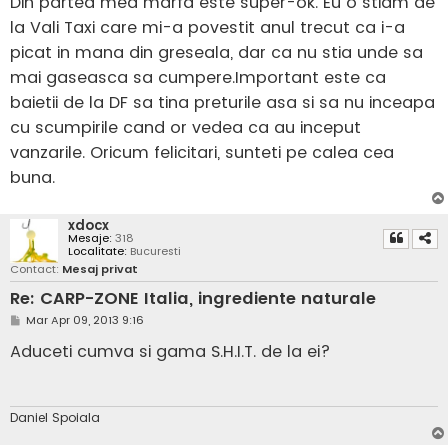
Din partea mea marfa este super-ok. Eu o stiam de
la Vali Taxi care mi-a povestit anul trecut ca i-a
picat in mana din greseala, dar ca nu stia unde sa
mai gaseasca sa cumpere.Important este ca
baietii de la DF sa tina preturile asa si sa nu inceapa
cu scumpirile cand or vedea ca au inceput
vanzarile. Oricum felicitari, sunteti pe calea cea
buna.
xdocx
Mesaje:
318
Localitate:
Bucuresti
Contact:
Mesaj privat
Re: CARP-ZONE Italia, ingrediente naturale
M
Mar Apr 09, 2013 9:16
e
s
Aduceti cumva si gama S.H.I.T. de la ei?
a
j
Daniel Spoiala