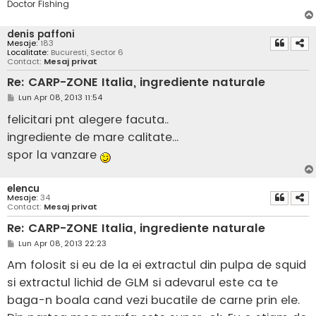
Doctor Fishing
denis paffoni
Mesaje:
183
Localitate:
Bucuresti, Sector 6
Contact:
Mesaj privat
Re: CARP-ZONE Italia, ingrediente naturale
M
Lun Apr 08, 2013 11:54
e
s
felicitari pnt alegere facuta..
a
j
ingrediente de mare calitate...
spor la vanzare
elencu
Mesaje:
34
Contact:
Mesaj privat
Re: CARP-ZONE Italia, ingrediente naturale
M
Lun Apr 08, 2013 22:23
e
s
Am folosit si eu de la ei extractul din pulpa de squid
a
j
si extractul lichid de GLM si adevarul este ca te
baga-n boala cand vezi bucatile de carne prin ele.