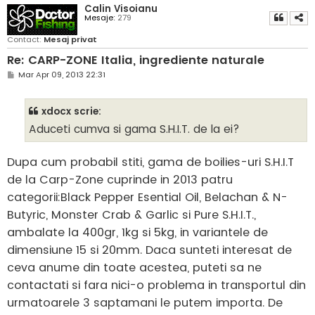
Calin Visoianu
Mesaje:
279
Contact:
Mesaj privat
Re: CARP-ZONE Italia, ingrediente naturale
M
Mar Apr 09, 2013 22:31
e
s
a
xdocx scrie:
j
Aduceti cumva si gama S.H.I.T. de la ei?
Dupa cum probabil stiti, gama de boilies-uri S.H.I.T
de la Carp-Zone cuprinde in 2013 patru
categorii:Black Pepper Esential Oil, Belachan & N-
Butyric, Monster Crab & Garlic si Pure S.H.I.T.,
ambalate la 400gr, 1kg si 5kg, in variantele de
dimensiune 15 si 20mm. Daca sunteti interesat de
ceva anume din toate acestea, puteti sa ne
contactati si fara nici-o problema in transportul din
urmatoarele 3 saptamani le putem importa. De