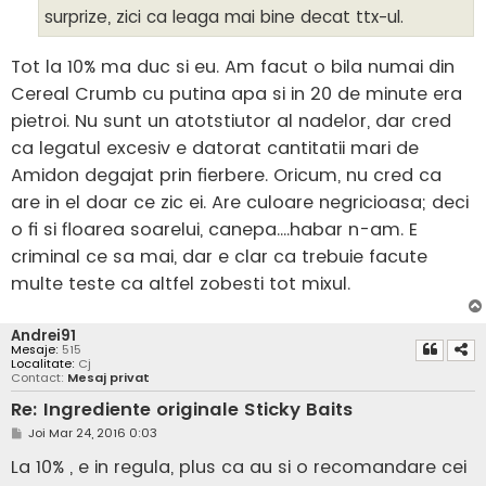
surprize, zici ca leaga mai bine decat ttx-ul.
Tot la 10% ma duc si eu. Am facut o bila numai din
Cereal Crumb cu putina apa si in 20 de minute era
pietroi. Nu sunt un atotstiutor al nadelor, dar cred
ca legatul excesiv e datorat cantitatii mari de
Amidon degajat prin fierbere. Oricum, nu cred ca
are in el doar ce zic ei. Are culoare negricioasa; deci
o fi si floarea soarelui, canepa....habar n-am. E
criminal ce sa mai, dar e clar ca trebuie facute
multe teste ca altfel zobesti tot mixul.
Andrei91
Mesaje:
515
Localitate:
Cj
Contact:
Mesaj privat
Re: Ingrediente originale Sticky Baits
M
Joi Mar 24, 2016 0:03
e
s
La 10% , e in regula, plus ca au si o recomandare cei
a