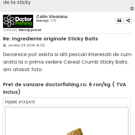
j
de la sticky
Calin Visoianu
Mesaje:
279
Contact:
Mesaj privat
Re: Ingrediente originale Sticky Baits
M
Joi Mar 24, 2016 16:02
e
s
Deoarece pot exista si alti pescari interesati de cum
a
j
arata la o prima vedere Cereal Crumb Sticky Baits,
am atasat foto.
Pret de vanzare doctorfishing.ro: 6 ron/kg ( TVA
inclus)
FIŞIERE ATAŞATE