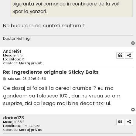
siguranta voi comanda in continuare de la voi!
Spor la vanzari.
Ne bucuram ca sunteti multumit.
Doctor Fishing
Andrei91
Mesaje:
515
Localitate:
Cj
Contact:
Mesaj privat
Re: Ingrediente originale Sticky Baits
M
Mie Mar 23, 2016 21:36
e
s
Ce dozaj ai folosit la cereal crumbs ? eu ma
a
j
gandeam sa folosesc 10% , dar nu vreau sa am
surprize, zici ca leaga mai bine decat ttx-ul.
darius123
Mesaje:
682
Localitate:
TIMISOARA
Contact:
Mesaj privat