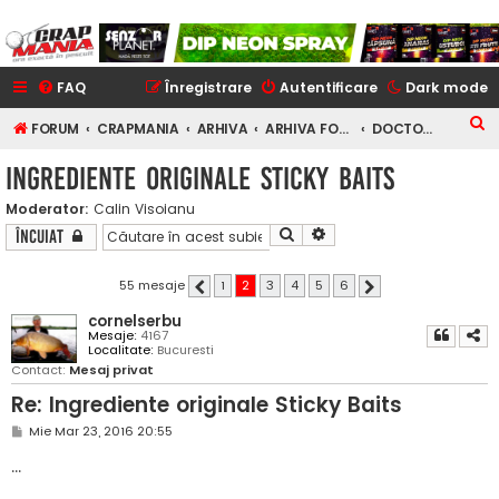
FAQ
Înregistrare
Autentificare
Dark mode
C
FORUM
CRAPMANIA
ARHIVA
ARHIVA FORUM
DOCTOR FISHING
ă
Ingrediente originale Sticky Baits
u
Moderator:
Calin Visoianu
t
Căutare
Căutare avansată
Încuiat
a
r
55 mesaje
1
2
3
4
5
6
Anterior
Următorul
e
cornelserbu
Mesaje:
4167
Localitate:
Bucuresti
Contact:
Mesaj privat
Re: Ingrediente originale Sticky Baits
M
Mie Mar 23, 2016 20:55
e
s
...
a
j