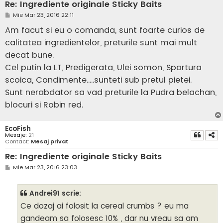
Re: Ingrediente originale Sticky Baits
M
Mie Mar 23, 2016 22:11
e
s
Am facut si eu o comanda, sunt foarte curios de
a
j
calitatea ingredientelor, preturile sunt mai mult
decat bune.
Cel putin la LT, Predigerata, Ulei somon, Spartura
scoica, Condimente.....sunteti sub pretul pietei.
Sunt nerabdator sa vad preturile la Pudra belachan,
blocuri si Robin red.
EcoFish
Mesaje:
21
Contact:
Mesaj privat
Re: Ingrediente originale Sticky Baits
M
Mie Mar 23, 2016 23:03
e
s
a
Andrei91 scrie:
j
Ce dozaj ai folosit la cereal crumbs ? eu ma
gandeam sa folosesc 10% , dar nu vreau sa am