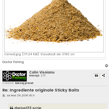
Cereal.jpg (171.24 KiB) Vizualizat de 3760 ori
Doctor Fishing
Calin Visoianu
Mesaje:
279
Contact:
Mesaj privat
Re: Ingrediente originale Sticky Baits
M
Joi Mar 24, 2016 16:11
e
s
a
darius123 scrie:
j