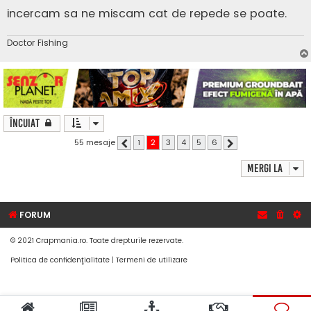
incercam sa ne miscam cat de repede se poate.
Doctor Fishing
Încuiat
55 mesaje
1
2
3
4
5
6
Anterior
Următorul
Mergi la
FORUM
© 2021 Crapmania.ro. Toate drepturile rezervate.
Politica de confidenţialitate
|
Termeni de utilizare