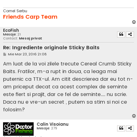
Cornel Serbu
Friends Carp Team
EcoFish
Mesaje:
21
Contact:
Mesaj privat
Re: Ingrediente originale Sticky Baits
M
Mie Mar 23, 2016 21:08
e
s
Am luat de la voi zilele trecute Cereal Crumb Sticky
a
j
Baits. Fratilor, m-a rupt in doua, ca leaga mai
puternic ca TTX-ul. Am citit descrierea dar eu tot n-
am priceput decat ca acest complex de seminte
este fiert si prajit, dar ce fel de seminte..... nu scrie.
Daca nu e vre-un secret , putem sa stim si noi ce
folosim?
Calin Visoianu
Mesaje:
279