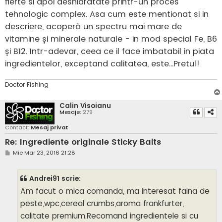
fierte si apoi deshidratate printr-un proces
tehnologic complex. Asa cum este mentionat si in
descriere, acoperă un spectru mai mare de
vitamine și minerale naturale - in mod special Fe, B6
și B12. Intr-adevar, ceea ce il face imbatabil in piata
ingredientelor, exceptand calitatea, este...Pretul!
Doctor Fishing
Calin Visoianu
Mesaje:
279
Contact:
Mesaj privat
Re: Ingrediente originale Sticky Baits
M
Mie Mar 23, 2016 21:28
e
s
a
Andrei91 scrie:
j
Am facut o mica comanda, ma interesat faina de
peste,wpc,cereal crumbs,aroma frankfurter,
calitate premium.Recomand ingredientele si cu