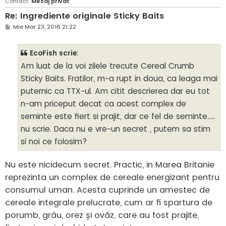
Contact:
Mesaj privat
Re: Ingrediente originale Sticky Baits
M
Mie Mar 23, 2016 21:22
e
s
a
EcoFish scrie:
j
Am luat de la voi zilele trecute Cereal Crumb
Sticky Baits. Fratilor, m-a rupt in doua, ca leaga mai
puternic ca TTX-ul. Am citit descrierea dar eu tot
n-am priceput decat ca acest complex de
seminte este fiert si prajit, dar ce fel de seminte.....
nu scrie. Daca nu e vre-un secret , putem sa stim
si noi ce folosim?
Nu este nicidecum secret. Practic, in Marea Britanie
reprezinta un complex de cereale energizant pentru
consumul uman. Acesta cuprinde un amestec de
cereale integrale prelucrate, cum ar fi spartura de
porumb, grâu, orez și ovăz, care au fost prajite,